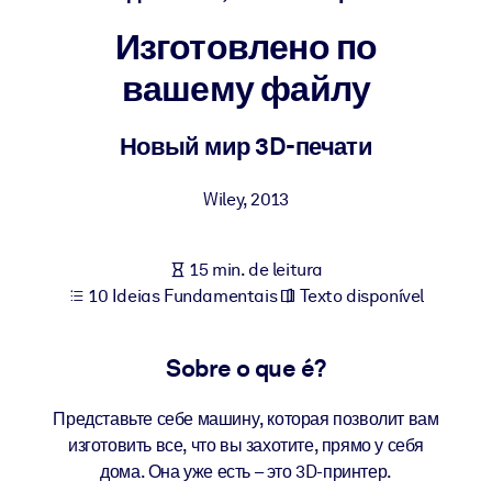
Construa uma força de trabalho mais saudável e resiliente.
Изготовлено по
вашему файлу
POR SISTEMA
Para LMS/LXP
Leve conhecimento verificado e conciso para seu LMS/LXP para
Новый мир 3D-печати
resultados de aprendizagem mais sólidos.
Wiley
,
2013
Para bibliotecas corporativas
Enriqueça sua biblioteca corporativa com conhecimento de
negócios confiável e pronto para uso.
15 min. de leitura
10 Ideias Fundamentais
Texto disponível
Para sistemas de IA
Alimente seus sistemas de IA com conhecimento confiável e
Sobre o que é?
estruturado para melhorar os resultados.
Представьте себе машину, которая позволит вам
изготовить все, что вы захотите, прямо у себя
дома. Она уже есть – это 3D-принтер.