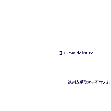
POR SISTEMA
Para LMS/LXP
Leve conhecimento verificado e conciso para seu LMS/LXP para re
Para bibliotecas corporativas
Enriqueça sua biblioteca corporativa com conhecimento de negócio
Para sistemas de IA
15 min. de leitura
Alimente seus sistemas de IA com conhecimento confiável e estrut
谈判应采取对事不对人的