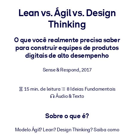
Construa uma força de trabalho mais saudável e resiliente.
Lean vs. Ágil vs. Design
Thinking
POR SISTEMA
Para LMS/LXP
Leve conhecimento verificado e conciso para seu LMS/LXP para
O que você realmente precisa saber
resultados de aprendizagem mais sólidos.
para construir equipes de produtos
digitais de alto desempenho
Para bibliotecas corporativas
Enriqueça sua biblioteca corporativa com conhecimento de
Sense & Respond
,
2017
negócios confiável e pronto para uso.
Para sistemas de IA
15 min. de leitura
8 Ideias Fundamentais
Alimente seus sistemas de IA com conhecimento confiável e
Áudio & Texto
estruturado para melhorar os resultados.
Sobre o que é?
Modelo Ágil? Lean? Design Thinking? Saiba como