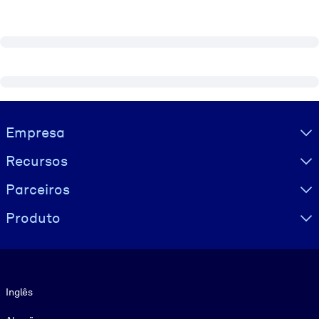
Visually hidden Text
Empresa
Recursos
Parceiros
Produto
Idioma
Inglês