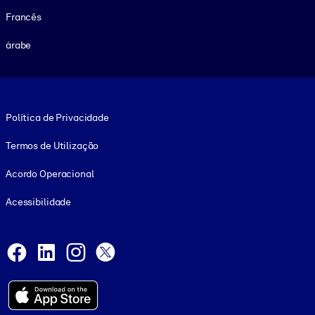
Francês
árabe
Footer legal
Política de Privacidade
Termos de Utilização
Acordo Operacional
Acessibilidade
Social and Apps
Facebook
LinkedIn
Instagram
X