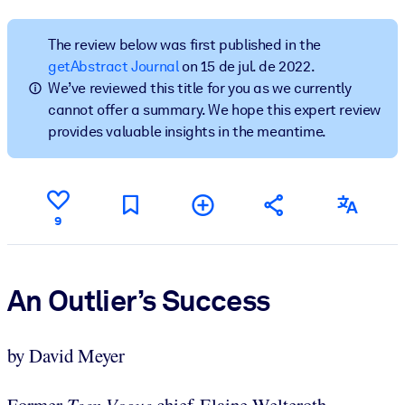
Construa uma força de trabalho mais saudável e resiliente.
The review below was first published in the
POR SISTEMA
getAbstract Journal
on 15 de jul. de 2022.
Para LMS/LXP
We’ve reviewed this title for you as we currently
cannot offer a summary. We hope this expert review
Leve conhecimento verificado e conciso para seu LMS/LXP para
provides valuable insights in the meantime.
resultados de aprendizagem mais sólidos.
Para bibliotecas corporativas
Enriqueça sua biblioteca corporativa com conhecimento de
negócios confiável e pronto para uso.
9
Para sistemas de IA
Alimente seus sistemas de IA com conhecimento confiável e
An Outlier’s Success
estruturado para melhorar os resultados.
by David Meyer