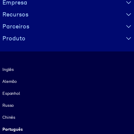
Visually hidden Text
Empresa
Recursos
Parceiros
Produto
Idioma
Inglês
Alemão
Espanhol
Russo
Chinês
Português