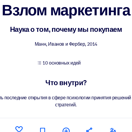
Взлом маркетинга
учших результатов обучения.
Наука о том, почему мы покупаем
использованию бизнес-знаниями.
Манн, Иванов и Фербер
,
2014
10 основных идей
 результатов ваших ИИ-систем.
Что внутри?
ть последние открытия в сфере психологии принятия решени
стратегий.