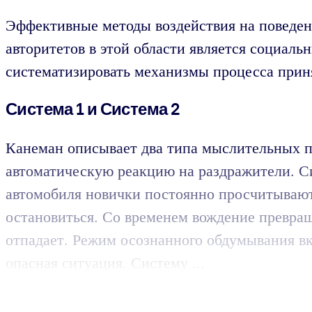
Эффективные методы воздействия на поведен
авторитетов в этой области является социал
систематизировать механизмы процесса приня
Система 1 и Система 2
Канеман описывает два типа мыслительных п
автоматическую реакцию на раздражители. С
автомобиля новички постоянно просчитывают 
остановиться. Со временем вождение превра
отпадает. Режим осознанного обдумывания вкл
опасная ситуация. Систему ...