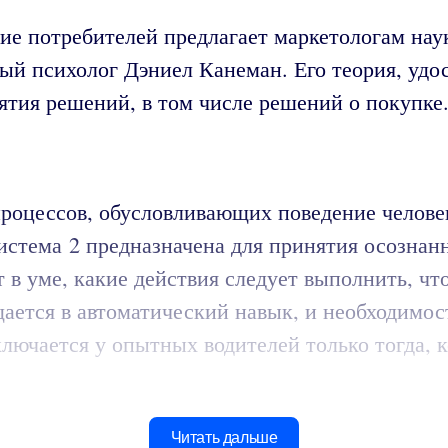
ие потребителей предлагает маркетологам нау
ьный психолог Дэниел Канеман. Его теория, уд
тия решений, в том числе решений о покупке
роцессов, обусловливающих поведение челове
истема 2 предназначена для принятия осознан
в уме, какие действия следует выполнить, чт
щается в автоматический навык, и необходимо
ючается у опытных водителей только тогда, к
Читать дальше