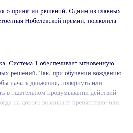
ка о принятии решений. Одним из главных
остоенная Нобелевской премии, позволила
.
ка. Система 1 обеспечивает мгновенную
ных решений. Так, при обучении вождению
обы начать движение, повернуть или
сть в тщательном продумывании действий
огда на дороге возникает препятствие или