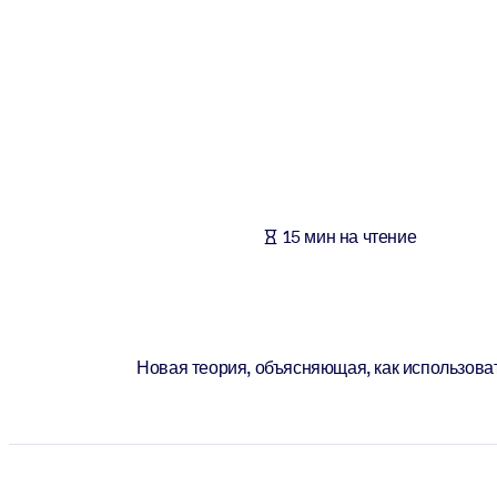
ПО СИСТЕМАМ
Для LMS/LXP
Интегрируйте краткие проверенные знания в вашу LMS/LXP для л
Для корпоративных библиотек
Обогатите корпоративную библиотеку надежными и готовыми к 
Для ИИ-систем
15 мин на чтение
Используйте надежные структурированные знания для улучшения
Новая теория, объясняющая, как использова