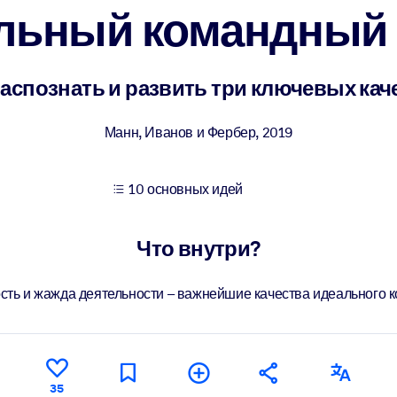
льный командный 
учших результатов обучения.
распознать и развить три ключевых кач
использованию бизнес-знаниями.
Манн, Иванов и Фербер
,
2019
10 основных идей
 результатов ваших ИИ-систем.
Что внутри?
ость и жажда деятельности – важнейшие качества идеального к
35