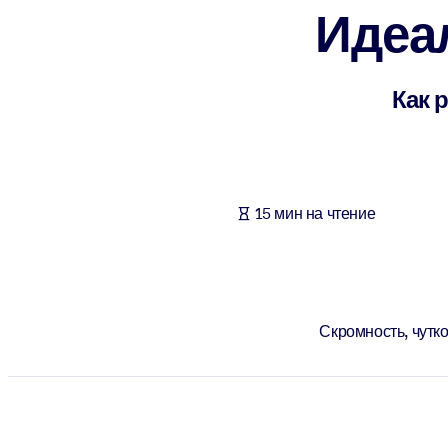
Идеа
ПО СИСТЕМАМ
Для LMS/LXP
Интегрируйте краткие проверенные знания в вашу LMS/LXP для л
Как 
Для корпоративных библиотек
Обогатите корпоративную библиотеку надежными и готовыми к 
Для ИИ-систем
15 мин на чтение
Используйте надежные структурированные знания для улучшения
Скромность, чутк