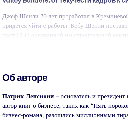
Valley
Builders
:
от текучести кадров к 
Джеф Шенли 20 лет проработал в Кремниевой 
придется уйти с работы: Бобу Шенли постави
пост CEO основанной им строительной компа
Об авторе
Патрик Ленсиони
– основатель и президент
автор книг о бизнесе, таких как “Пять поро
бизнес-романа, разошлись миллионными тира