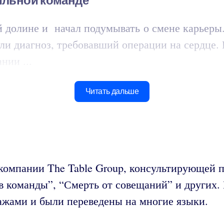
сильной команде
долине и начал подумывать о смене карьеры. В
ли диагноз, требовавший операции на сердце.
нии ...
Читать дальше
 компании The Table Group, консультирующей 
ков команды”, “Смерть от совещаний” и других
жами и были переведены на многие языки.