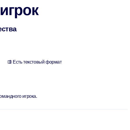
игрок
ества
Есть текстовый формат
омандного игрока.