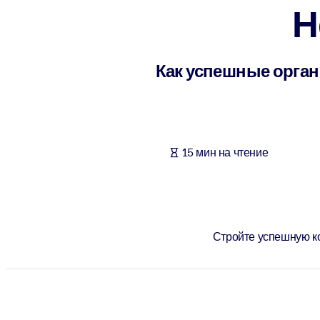
Н
ПО СИСТЕМАМ
Для LMS/LXP
Интегрируйте краткие проверенные знания в вашу LMS/LXP для л
Как успешные орга
Для корпоративных библиотек
Обогатите корпоративную библиотеку надежными и готовыми к 
Для ИИ-систем
15 мин на чтение
Используйте надежные структурированные знания для улучшения
Стройте успешную к