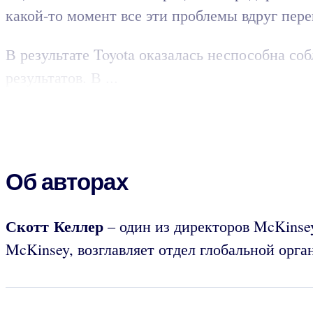
какой-то момент все эти проблемы вдруг пер
В результате Toyota оказалась неспособна с
результатов. В ...
Об авторах
Скотт Келлер
– один из директоров McKinsey
McKinsey, возглавляет отдел глобальной орг