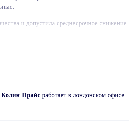
ьные.
ачества и допустила среднесрочное снижение
Колин Прайс
.
работает в лондонском офисе