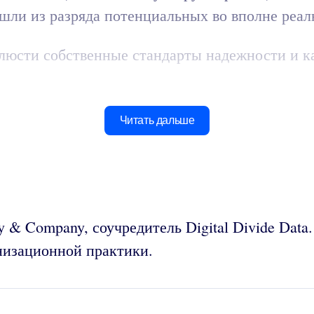
ешли из разряда потенциальных во вполне реал
облюсти собственные стандарты надежности и к
Читать дальше
 & Company, соучредитель Digital Divide Data
анизационной практики.