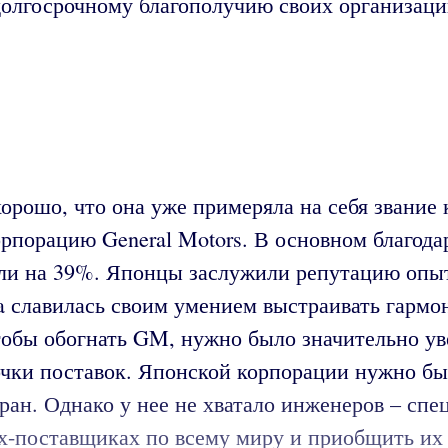
долгосрочному благополучию своих организаций
хорошо, что она уже примеряла на себя звание
корпорацию General Motors. В основном благод
ыли на 39%. Японцы заслужили репутацию опы
ta славилась своим умением выстраивать гарм
обы обогнать GM, нужно было значительно уве
очки поставок. Японской корпорации нужно бы
ан. Однако у нее не хватало инженеров – спец
-поставщиках по всему миру и приобщить их к