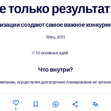
е только результа
учших результатов обучения.
низации создают самое важное конкуре
использованию бизнес-знаниями.
Wiley
,
2011
10 основных идей
 результатов ваших ИИ-систем.
Что внутри?
омпанию, осуществляя долгосрочное планирование ее организ
1