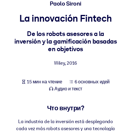
Создайте здоровую и устойчивую рабочую среду.
Paolo Sironi
La innovación Fintech
ПО СИСТЕМАМ
Для LMS/LXP
De los robots asesores a la
Интегрируйте краткие проверенные знания в вашу LMS/LXP для
inversión y la gamificación basadas
лучших результатов обучения.
en objetivos
Для корпоративных библиотек
Wiley
,
2016
Обогатите корпоративную библиотеку надежными и готовыми к
использованию бизнес-знаниями.
Для ИИ-систем
15 мин на чтение
6 основных идей
Аудио и текст
Используйте надежные структурированные знания для улучшени
результатов ваших ИИ-систем.
Что внутри?
La industria de la inversión está desplegando
cada vez más robots asesores y una tecnología