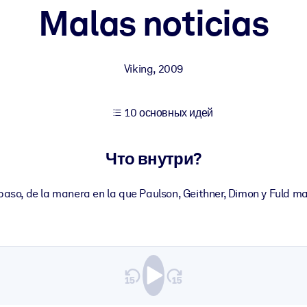
Malas noticias
учших результатов обучения.
Viking
,
2009
использованию бизнес-знаниями.
10 основных идей
 результатов ваших ИИ-систем.
Что внутри?
aso, de la manera en la que Paulson, Geithner, Dimon y Fuld ma