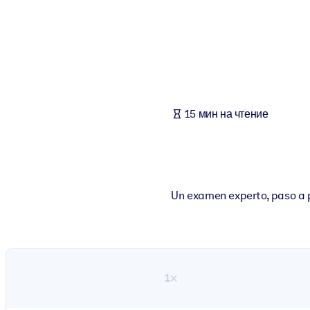
ПО СИСТЕМАМ
Для LMS/LXP
Интегрируйте краткие проверенные знания в вашу LMS/LXP для л
Для корпоративных библиотек
Обогатите корпоративную библиотеку надежными и готовыми к 
15 мин на чтение
Для ИИ-систем
Используйте надежные структурированные знания для улучшения
Un examen experto, paso a p
1×