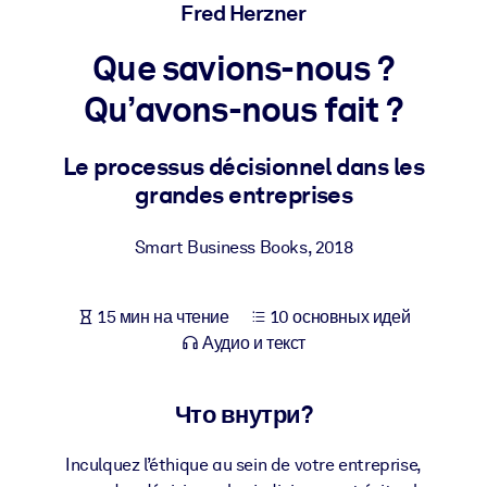
Создайте здоровую и устойчивую рабочую среду.
Fred Herzner
Que savions-nous ?
ПО СИСТЕМАМ
Для LMS/LXP
Qu’avons-nous fait ?
Интегрируйте краткие проверенные знания в вашу LMS/LXP для
лучших результатов обучения.
Le processus décisionnel dans les
grandes entreprises
Для корпоративных библиотек
Обогатите корпоративную библиотеку надежными и готовыми к
Smart Business Books
,
2018
использованию бизнес-знаниями.
Для ИИ-систем
15 мин на чтение
10 основных идей
Используйте надежные структурированные знания для улучшени
Аудио и текст
результатов ваших ИИ-систем.
Что внутри?
Inculquez l’éthique au sein de votre entreprise,