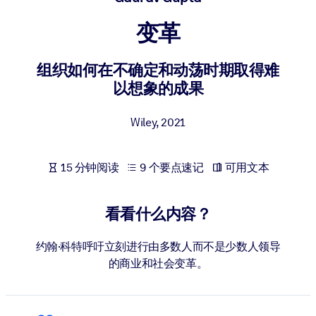
按系统
变革
面向 LMS/LXP
将简短且经过验证的知识引入您的 LMS/LXP，以获得更强的学习效
组织如何在不确定和动荡时期取得难
果。
以想象的成果
面向企业图书馆
用值得信赖且即插即用的商业知识丰富您的企业图书馆。
Wiley
,
2021
面向人工智能系统
15 分钟阅读
9 个要点速记
可用文本
利用可靠、结构化的知识为您的人工智能系统提供动力，以改善输
结果。
看看什么内容？
约翰·科特呼吁立刻进行由多数人而不是少数人领导
的商业和社会变革。