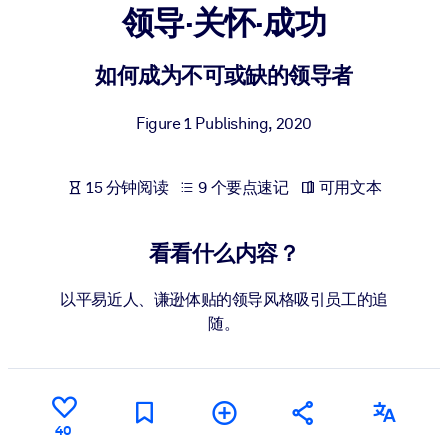
领导·关怀·成功
按系统
面向 LMS/LXP
如何成为不可或缺的领导者
将简短且经过验证的知识引入您的 LMS/LXP，以获得更强的学习效
果。
Figure 1 Publishing
,
2020
面向企业图书馆
用值得信赖且即插即用的商业知识丰富您的企业图书馆。
15 分钟阅读
9 个要点速记
可用文本
面向人工智能系统
利用可靠、结构化的知识为您的人工智能系统提供动力，以改善输
看看什么内容？
结果。
以平易近人、谦逊体贴的领导风格吸引员工的追
随。
40