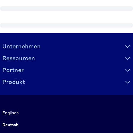
Visually hidden Text
Unternehmen
Ressourcen
Partner
Produkt
Sprache
Englisch
Deutsch