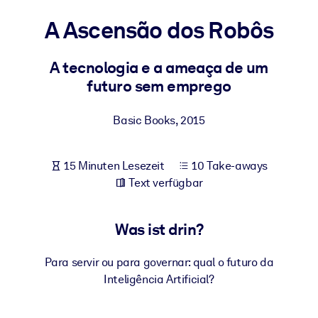
Gesundheit & Wohlbefinden
A Ascensão dos Robôs
Bauen Sie eine gesunde und resiliente Belegschaft auf.
A tecnologia e a ameaça de um
futuro sem emprego
NACH SYSTEM
Für LMS/LXP
Basic Books
,
2015
Integrieren Sie kompaktes, verifiziertes Wissen in Ihr LMS/LXP für
bessere Lernergebnisse.
Für Unternehmensbibliotheken
15 Minuten Lesezeit
10 Take-aways
Text verfügbar
Bereichern Sie Ihre Unternehmensbibliothek mit
vertrauenswürdigem, praxisnahem Business-Wissen.
Was ist drin?
Für KI-Systeme
Nutzen Sie verlässliches, strukturiertes Wissen, um die Ergebnisse
Para servir ou para governar: qual o futuro da
Ihrer KI-Systeme zu optimieren.
Inteligência Artificial?