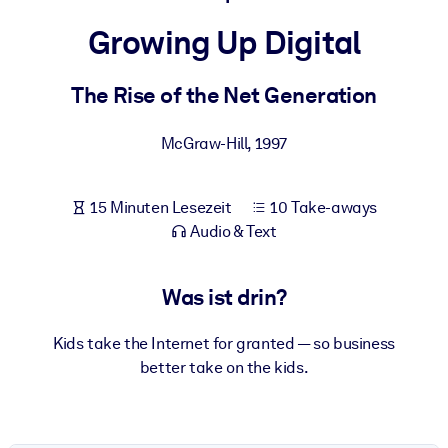
Gesundheit & Wohlbefinden
Growing Up Digital
Bauen Sie eine gesunde und resiliente Belegschaft auf.
The Rise of the Net Generation
NACH SYSTEM
Für LMS/LXP
McGraw-Hill
,
1997
Integrieren Sie kompaktes, verifiziertes Wissen in Ihr LMS/LXP für
bessere Lernergebnisse.
15 Minuten Lesezeit
10 Take-aways
Für Unternehmensbibliotheken
Audio & Text
Bereichern Sie Ihre Unternehmensbibliothek mit
vertrauenswürdigem, praxisnahem Business-Wissen.
Was ist drin?
Für KI-Systeme
Kids take the Internet for granted — so business
Nutzen Sie verlässliches, strukturiertes Wissen, um die Ergebnisse
better take on the kids.
Ihrer KI-Systeme zu optimieren.