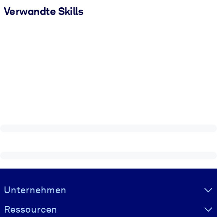
Verwandte Skills
Visually hidden Text
Unternehmen
Ressourcen