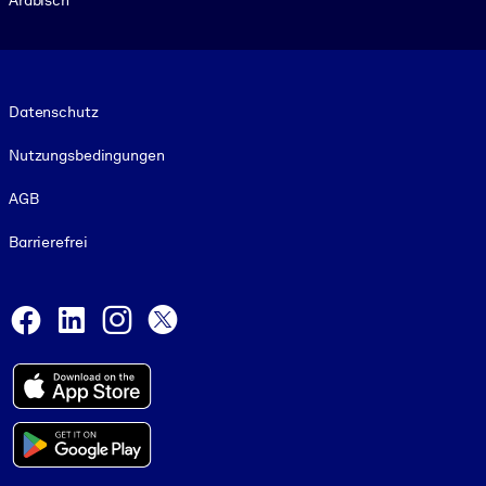
Footer legal
Datenschutz
Nutzungsbedingungen
AGB
Barrierefrei
Social and Apps
Facebook
LinkedIn
Instagram
X