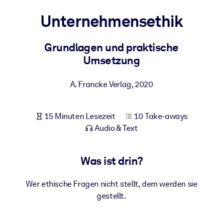
Gesundheit & Wohlbefinden
Unternehmensethik
Bauen Sie eine gesunde und resiliente Belegschaft auf.
Grundlagen und praktische
Umsetzung
NACH SYSTEM
Für LMS/LXP
A. Francke Verlag
,
2020
Integrieren Sie kompaktes, verifiziertes Wissen in Ihr LMS/LXP für
bessere Lernergebnisse.
Für Unternehmensbibliotheken
15 Minuten Lesezeit
10 Take-aways
Audio & Text
Bereichern Sie Ihre Unternehmensbibliothek mit
vertrauenswürdigem, praxisnahem Business-Wissen.
Was ist drin?
Für KI-Systeme
Nutzen Sie verlässliches, strukturiertes Wissen, um die Ergebnisse
Wer ethische Fragen nicht stellt, dem werden sie
Ihrer KI-Systeme zu optimieren.
gestellt.