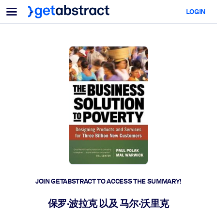
Menu
LOGIN
For Teams & Leaders
BY USE CASE
For You
AI Upskilling
For AI Systems
Equip your employees with critical AI skills.
Leadership Development
Prepare your leaders for the next era of work.
Collaborative Learning
Make it easy for teams to learn together, solve real problems, and
act faster.
Upskilling & Reskilling
Build the skills your workforce needs for what's next.
JOIN GETABSTRACT TO ACCESS THE SUMMARY!
Health & Well-Being
保罗·波拉克 以及 马尔·沃里克
Build a healthier, more resilient workforce.