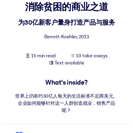
消除贫困的商业之道
BY SYSTEM
For LMS/LXP
为30亿新客户量身打造产品与服务
Bring bite-sized, verified knowledge into your LMS/LXP for stronge
Berrett-Koehler
,
2013
learning results.
For Corporate Libraries
15 min read
10 take-aways
Enrich your corporate library with trusted, ready-to-use business
Text available
knowledge.
For AI Systems
What's inside?
Fuel your AI systems with reliable, structured knowledge to improv
outputs.
世界上仍有约30亿人每天的生活标准不足两美元。
企业如何能够针对这一人群创造就业，销售产品
呢？