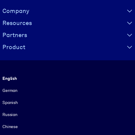
Visually hidden Text
Company
Resources
Partners
Product
Language
English
German
Spanish
Russian
Chinese