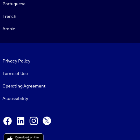
Portuguese
French
Arabic
Footer legal
Privacy Policy
Terms of Use
Operating Agreement
Accessibility
Social and Apps
Facebook
LinkedIn
Instagram
X