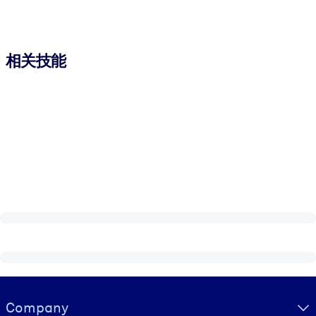
相关技能
Visually hidden Text
Company