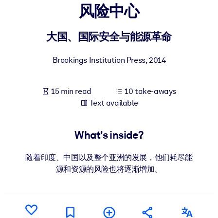
风险中心
BY SYSTEM
For LMS/LXP
大国、国际安全与能源革命
Bring bite-sized, verified knowledge into your LMS/LXP for stronge
Brookings Institution Press
,
2014
learning results.
For Corporate Libraries
15 min read
10 take-aways
Enrich your corporate library with trusted, ready-to-use business
Text available
knowledge.
For AI Systems
What's inside?
Fuel your AI systems with reliable, structured knowledge to improv
outputs.
随着印度、中国以及整个亚洲的发展，他们耗尽能
源和资源的风险也将逐渐增加。