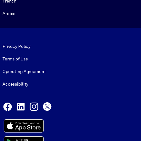
French
Arabic
Footer legal
Privacy Policy
Terms of Use
Operating Agreement
Accessibility
Social and Apps
Facebook
LinkedIn
Instagram
X