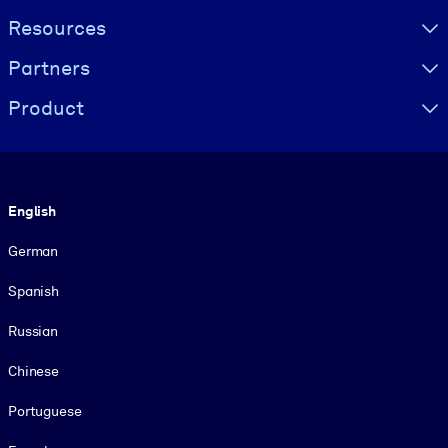
Resources
Partners
Product
Language
English
German
Spanish
Russian
Chinese
Portuguese