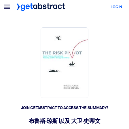
Menu
LOGIN
For Teams & Leaders
BY USE CASE
For You
AI Upskilling
For AI Systems
Equip your employees with critical AI skills.
Leadership Development
Prepare your leaders for the next era of work.
Collaborative Learning
Make it easy for teams to learn together, solve real problems, and
act faster.
Upskilling & Reskilling
Build the skills your workforce needs for what's next.
JOIN GETABSTRACT TO ACCESS THE SUMMARY!
Health & Well-Being
布鲁斯·琼斯 以及 大卫·史蒂文
Build a healthier, more resilient workforce.