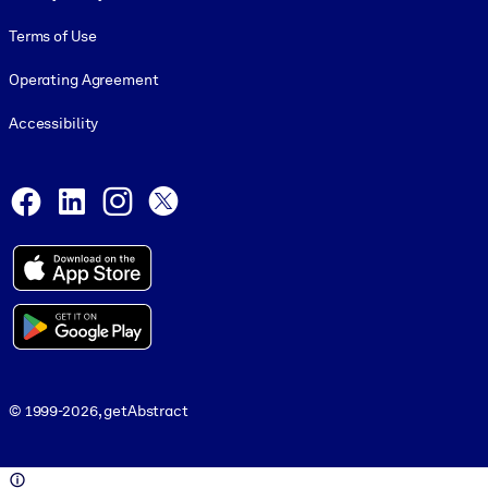
Terms of Use
Operating Agreement
Accessibility
Social and Apps
Facebook
LinkedIn
Instagram
X
© 1999-2026, getAbstract
© 1999-2026, getAbstract