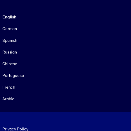
Language
English
German
Spanish
Russian
Chinese
Portuguese
French
Arabic
Footer legal
Privacy Policy