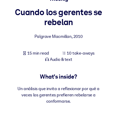
Cuando los gerentes se
BY SYSTEM
For LMS/LXP
rebelan
Bring bite-sized, verified knowledge into your LMS/LXP for stronge
learning results.
Palgrave Macmillan
,
2010
For Corporate Libraries
Enrich your corporate library with trusted, ready-to-use business
15 min read
10 take-aways
knowledge.
Audio & text
For AI Systems
Fuel your AI systems with reliable, structured knowledge to improv
What's inside?
outputs.
Un análisis que invita a reflexionar por qué a
veces los gerentes prefieren rebelarse a
conformarse.