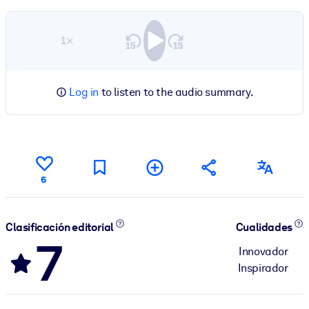
1×
Log in
to listen to the audio summary.
6
Clasificación editorial
Cualidades
7
Innovador
Inspirador