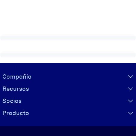
Visually hidden Text
Compañía
Recursos
Socios
Producto