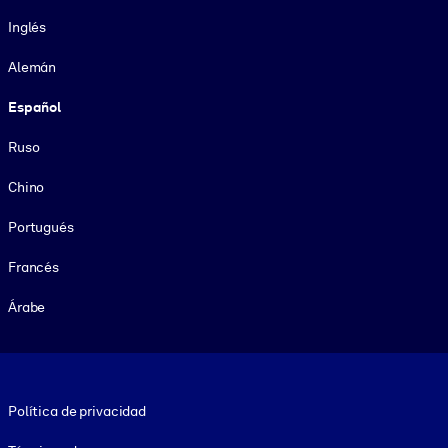
Idioma
Inglés
Alemán
Español
Ruso
Chino
Portugués
Francés
Árabe
Footer legal
Política de privacidad