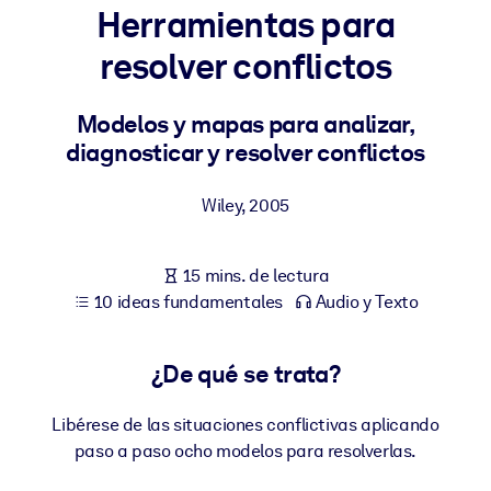
Herramientas para
POR SISTEMA
resolver conflictos
Para LMS/LXP
Integre conocimientos verificados y breves en su LMS/LXP para
Modelos y mapas para analizar,
obtener mejores resultados de aprendizaje.
diagnosticar y resolver conflictos
Para bibliotecas corporativas
Wiley
,
2005
Enriquezca su biblioteca corporativa con conocimientos
empresariales confiables y listos para usar.
15 mins. de lectura
Para sistemas de IA
10 ideas fundamentales
Audio y Texto
Alimente sus sistemas de IA con conocimientos fiables y
estructurados para mejorar los resultados.
¿De qué se trata?
Libérese de las situaciones conflictivas aplicando
paso a paso ocho modelos para resolverlas.