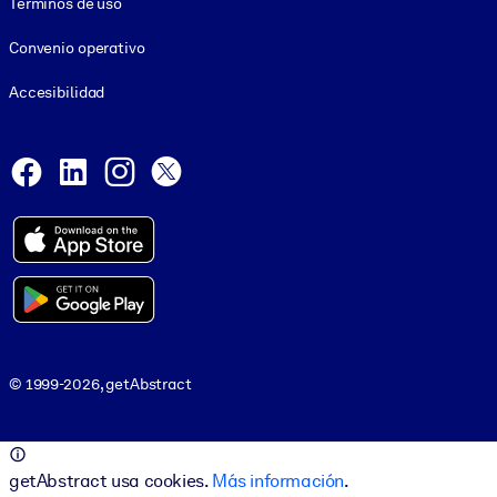
Términos de uso
Convenio operativo
Accesibilidad
Social and Apps
Facebook
LinkedIn
Instagram
X
© 1999-2026, getAbstract
© 1999-2026, getAbstract
getAbstract usa cookies.
Más información
.