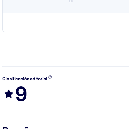
1×
Clasificación editorial
9