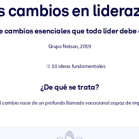
s cambios en lidera
tener mejores resultados de aprendizaje.
e cambios esenciales que todo líder debe
les confiables y listos para usar.
Grupo Nelson
,
2019
10 ideas fundamentales
ados para mejorar los resultados.
¿De qué se trata?
 el cambio nace de un profundo llamado vocacional capaz de im