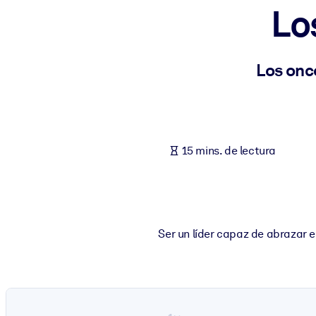
Lo
POR SISTEMA
Para LMS/LXP
Integre conocimientos verificados y breves en su LMS/LXP para ob
Los onc
Para bibliotecas corporativas
Enriquezca su biblioteca corporativa con conocimientos empresaria
Para sistemas de IA
15 mins. de lectura
Alimente sus sistemas de IA con conocimientos fiables y estructur
Ser un líder capaz de abrazar