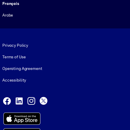
Français
Arabe
Footer legal
Privacy Policy
Terms of Use
Operating Agreement
Accessibility
Social and Apps
Facebook
LinkedIn
Instagram
X