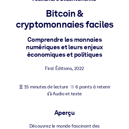
Bâtissez une main-d'œuvre plus saine et plus résiliente.
Bitcoin &
PAR SYSTÈME
cryptomonnaies faciles
Pour LMS/LXP
Intégrez des connaissances vérifiées et concises dans votre
Comprendre les monnaies
LMS/LXP pour de meilleurs résultats d'apprentissage.
numériques et leurs enjeux
Pour bibliothèques d'entreprise
économiques et politiques
Enrichissez votre bibliothèque d'entreprise avec des connaissanc
First Éditions
,
2022
commerciales fiables et prêtes à l'emploi.
Pour les systèmes d’IA
15 minutes de lecture
6 points à retenir
Alimentez vos systèmes d'IA avec des connaissances fiables et
Audio et texte
structurées pour améliorer les résultats.
Aperçu
Découvrez le monde fascinant des