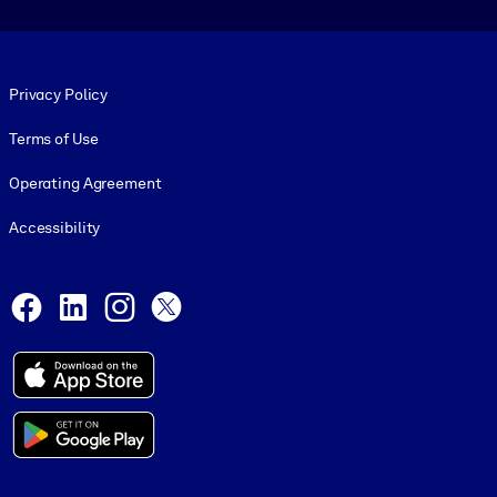
Footer legal
Privacy Policy
Terms of Use
Operating Agreement
Accessibility
Social and Apps
Facebook
LinkedIn
Instagram
X
© 1999-2026, getAbstract