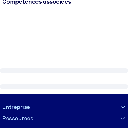
Compétences associées
Visually hidden Text
Entreprise
Ressources