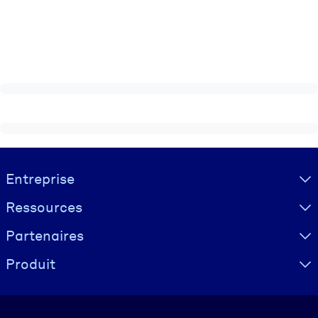
Visually hidden Text
Entreprise
Ressources
Partenaires
Produit