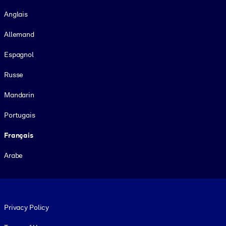
Langue
Anglais
Allemand
Espagnol
Russe
Mandarin
Portugais
Français
Arabe
Footer legal
Privacy Policy