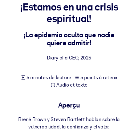
Bâtissez une main-d'œuvre plus saine et plus résiliente.
¡Estamos en una crisis
espiritual!
PAR SYSTÈME
Pour LMS/LXP
¡La epidemia oculta que nadie
Intégrez des connaissances vérifiées et concises dans votre
quiere admitir!
LMS/LXP pour de meilleurs résultats d'apprentissage.
Pour bibliothèques d'entreprise
Diary of a CEO
,
2025
Enrichissez votre bibliothèque d'entreprise avec des connaissanc
commerciales fiables et prêtes à l'emploi.
5 minutes de lecture
5 points à retenir
Pour les systèmes d’IA
Audio et texte
Alimentez vos systèmes d'IA avec des connaissances fiables et
structurées pour améliorer les résultats.
Aperçu
Brené Brown y Steven Bartlett hablan sobre la
vulnerabilidad, la confianza y el valor.