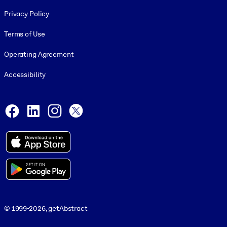
Footer legal
Privacy Policy
Terms of Use
Operating Agreement
Accessibility
Social and Apps
Facebook
LinkedIn
Instagram
X
© 1999-2026, getAbstract
© 1999-2026, getAbstract