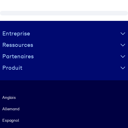
Visually hidden Text
Entreprise
Ressources
Partenaires
Produit
Langue
Anglais
Allemand
Espagnol