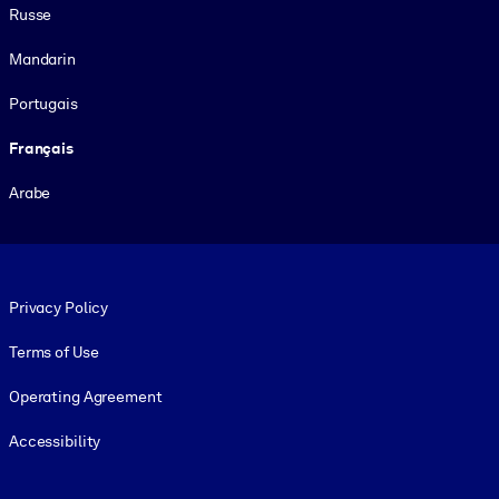
Russe
Mandarin
Portugais
Français
Arabe
Footer legal
Privacy Policy
Terms of Use
Operating Agreement
Accessibility
Social and Apps