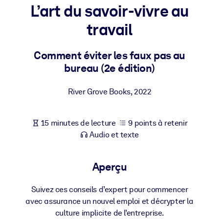
Bâtissez une main-d'œuvre plus saine et plus résiliente.
L’art du savoir-vivre au
travail
PAR SYSTÈME
Pour LMS/LXP
Comment éviter les faux pas au
Intégrez des connaissances vérifiées et concises dans votre
bureau (2e édition)
LMS/LXP pour de meilleurs résultats d'apprentissage.
Pour bibliothèques d'entreprise
River Grove Books
,
2022
Enrichissez votre bibliothèque d'entreprise avec des connaissanc
commerciales fiables et prêtes à l'emploi.
15 minutes de lecture
9 points à retenir
Pour les systèmes d’IA
Audio et texte
Alimentez vos systèmes d'IA avec des connaissances fiables et
structurées pour améliorer les résultats.
Aperçu
Suivez ces conseils d’expert pour commencer
avec assurance un nouvel emploi et décrypter la
culture implicite de l’entreprise.