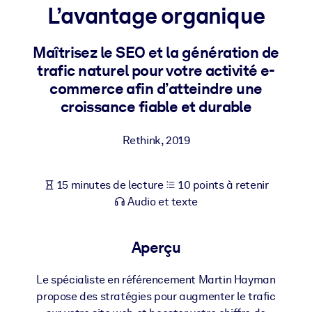
Bâtissez une main-d'œuvre plus saine et plus résiliente.
L’avantage organique
Maîtrisez le SEO et la génération de
PAR SYSTÈME
Pour LMS/LXP
trafic naturel pour votre activité e-
commerce afin d’atteindre une
Intégrez des connaissances vérifiées et concises dans votre
LMS/LXP pour de meilleurs résultats d'apprentissage.
croissance fiable et durable
Pour bibliothèques d'entreprise
Rethink
,
2019
Enrichissez votre bibliothèque d'entreprise avec des connaissanc
commerciales fiables et prêtes à l'emploi.
15 minutes de lecture
10 points à retenir
Pour les systèmes d’IA
Audio et texte
Alimentez vos systèmes d'IA avec des connaissances fiables et
structurées pour améliorer les résultats.
Aperçu
Le spécialiste en référencement Martin Hayman
propose des stratégies pour augmenter le trafic