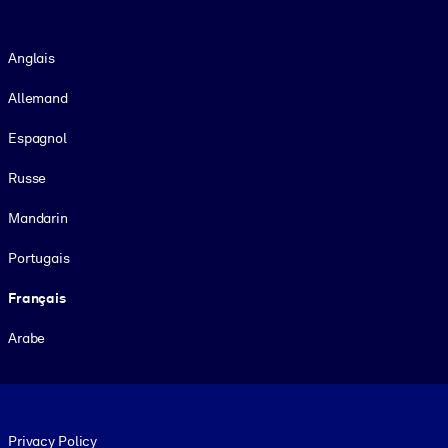
Langue
Anglais
Allemand
Espagnol
Russe
Mandarin
Portugais
Français
Arabe
Footer legal
Privacy Policy