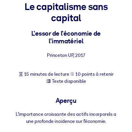
Bâtissez une main-d'œuvre plus saine et plus résiliente.
Le capitalisme sans
capital
PAR SYSTÈME
Pour LMS/LXP
L’essor de l’économie de
Intégrez des connaissances vérifiées et concises dans votre
l’immatériel
LMS/LXP pour de meilleurs résultats d'apprentissage.
Pour bibliothèques d'entreprise
Princeton UP
,
2017
Enrichissez votre bibliothèque d'entreprise avec des connaissanc
commerciales fiables et prêtes à l'emploi.
15 minutes de lecture
10 points à retenir
Pour les systèmes d’IA
Texte disponible
Alimentez vos systèmes d'IA avec des connaissances fiables et
structurées pour améliorer les résultats.
Aperçu
L’importance croissante des actifs incorporels a
une profonde incidence sur l’économie.