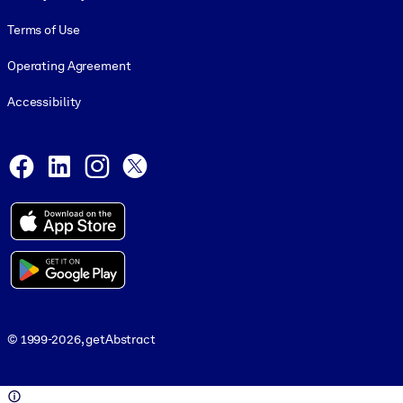
Terms of Use
Operating Agreement
Accessibility
Social and Apps
Facebook
LinkedIn
Instagram
X
© 1999-2026, getAbstract
© 1999-2026, getAbstract