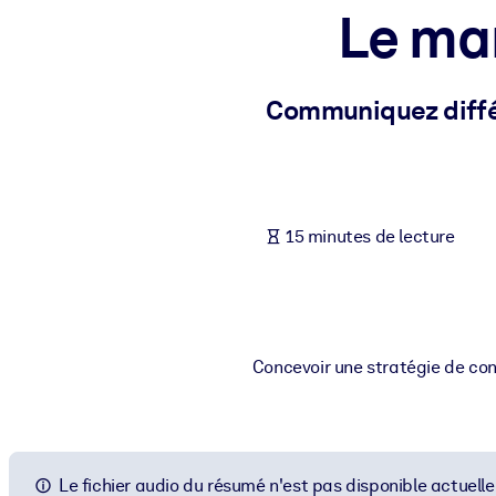
Le ma
PAR SYSTÈME
Pour LMS/LXP
Intégrez des connaissances vérifiées et concises dans votre LMS/L
Communiquez diffé
Pour bibliothèques d'entreprise
Enrichissez votre bibliothèque d'entreprise avec des connaissance
Pour les systèmes d’IA
15 minutes de lecture
Alimentez vos systèmes d'IA avec des connaissances fiables et stru
Concevoir une stratégie de con
Le fichier audio du résumé n'est pas disponible actuell