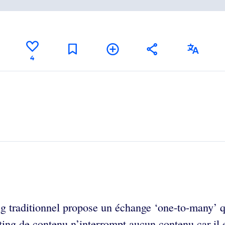
4
g traditionnel propose un échange ‘one-to-many’ q
ing de contenu n’interrompt aucun contenu car il e