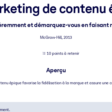
rketing de contenu 
XP pour de meilleurs résultats d'apprentissage.
remment et démarquez-vous en faisant 
s commerciales fiables et prêtes à l'emploi.
McGraw-Hill
,
2013
10 points à retenir
cturées pour améliorer les résultats.
Aperçu
tenu épique favorise la fidélisation à la marque et assure une 
ement.