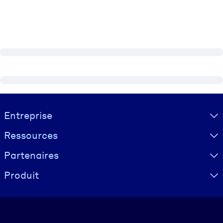
Visually hidden Text
Entreprise
Ressources
Partenaires
Produit
Langue