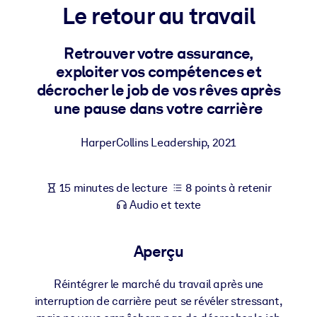
Bâtissez une main-d'œuvre plus saine et plus résiliente.
Le retour au travail
Retrouver votre assurance,
PAR SYSTÈME
Pour LMS/LXP
exploiter vos compétences et
décrocher le job de vos rêves après
Intégrez des connaissances vérifiées et concises dans votre
LMS/LXP pour de meilleurs résultats d'apprentissage.
une pause dans votre carrière
Pour bibliothèques d'entreprise
HarperCollins Leadership
,
2021
Enrichissez votre bibliothèque d'entreprise avec des connaissanc
commerciales fiables et prêtes à l'emploi.
15 minutes de lecture
8 points à retenir
Pour les systèmes d’IA
Audio et texte
Alimentez vos systèmes d'IA avec des connaissances fiables et
structurées pour améliorer les résultats.
Aperçu
Réintégrer le marché du travail après une
interruption de carrière peut se révéler stressant,