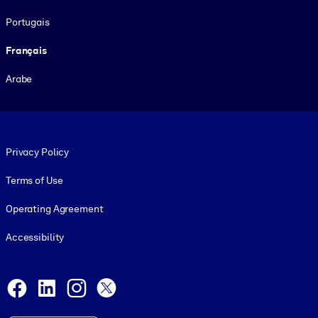
Portugais
Français
Arabe
Footer legal
Privacy Policy
Terms of Use
Operating Agreement
Accessibility
Social and Apps
Facebook
LinkedIn
Instagram
X