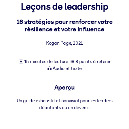
Bâtissez une main-d'œuvre plus saine et plus résiliente.
Leçons de leadership
16 stratégies pour renforcer votre
PAR SYSTÈME
Pour LMS/LXP
résilience et votre influence
Intégrez des connaissances vérifiées et concises dans votre
LMS/LXP pour de meilleurs résultats d'apprentissage.
Kogan Page
,
2021
Pour bibliothèques d'entreprise
15 minutes de lecture
8 points à retenir
Enrichissez votre bibliothèque d'entreprise avec des connaissanc
Audio et texte
commerciales fiables et prêtes à l'emploi.
Pour les systèmes d’IA
Aperçu
Alimentez vos systèmes d'IA avec des connaissances fiables et
structurées pour améliorer les résultats.
Un guide exhaustif et convivial pour les leaders
débutants ou en devenir.