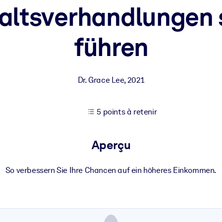
altsverhandlungen 
führen
XP pour de meilleurs résultats d'apprentissage.
s commerciales fiables et prêtes à l'emploi.
Dr. Grace Lee
,
2021
cturées pour améliorer les résultats.
5 points à retenir
Aperçu
So verbessern Sie Ihre Chancen auf ein höheres Einkommen.