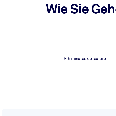
Wie Sie Geh
PAR SYSTÈME
Pour LMS/LXP
Intégrez des connaissances vérifiées et concises dans votre LMS/L
Pour bibliothèques d'entreprise
Enrichissez votre bibliothèque d'entreprise avec des connaissance
Pour les systèmes d’IA
Alimentez vos systèmes d'IA avec des connaissances fiables et stru
5 minutes de lecture