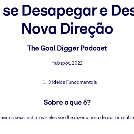
 se Desapegar e Des
Nova Direção
sultados de aprendizagem mais sólidos.
s confiável e pronto para uso.
The Goal Digger Podcast
Hubspot
,
2022
urado para melhorar os resultados.
3 Ideias Fundamentais
Sobre o que é?
vir os seus instintos – eles vão lhe dizer a hora de dar um salto