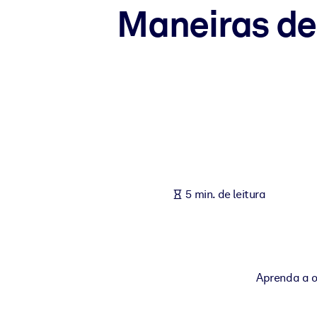
Maneiras de
POR SISTEMA
Para LMS/LXP
Leve conhecimento verificado e conciso para seu LMS/LXP para re
Para bibliotecas corporativas
Enriqueça sua biblioteca corporativa com conhecimento de negócio
Para sistemas de IA
Alimente seus sistemas de IA com conhecimento confiável e estrut
5 min. de leitura
Aprenda a ou