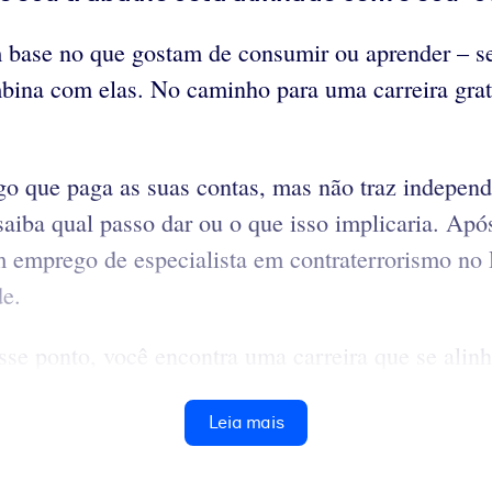
 base no que gostam de consumir ou aprender – se
ina com elas. No caminho para uma carreira gratif
 que paga as suas contas, mas não traz independê
aiba qual passo dar ou o que isso implicaria. Apó
m emprego de especialista em contraterrorismo no
de.
sse ponto, você encontra uma carreira que se alinh
Leia mais