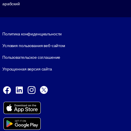
арабский
Footer legal
Политика конфиденциальности
Условия пользования веб-сайтом
Пользовательское соглашение
Упрощенная версия сайта
Social and Apps
Facebook
LinkedIn
Instagram
X
Viber