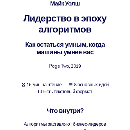
Создайте здоровую и устойчивую рабочую среду.
Майк Уолш
Лидерство в эпоху
ПО СИСТЕМАМ
Для LMS/LXP
алгоритмов
Интегрируйте краткие проверенные знания в вашу LMS/LXP для
лучших результатов обучения.
Как остаться умным, когда
машины умнее вас
Для корпоративных библиотек
Обогатите корпоративную библиотеку надежными и готовыми к
Page Two
,
2019
использованию бизнес-знаниями.
Для ИИ-систем
15 мин на чтение
8 основных идей
Используйте надежные структурированные знания для улучшени
Есть текстовый формат
результатов ваших ИИ-систем.
Что внутри?
Алгоритмы заставляют бизнес-лидеров