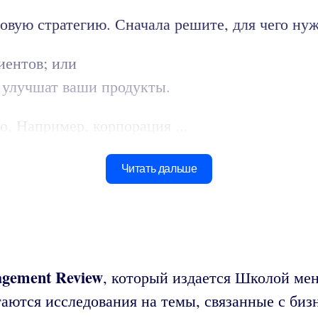
овую стратегию. Сначала решите, для чего ну
иентов; или
 улучшат ваши продукты.
. Например, корпорация ...
Читать дальше
gement Review
, который издается Школой ме
таются исследования на темы, связанные с биз