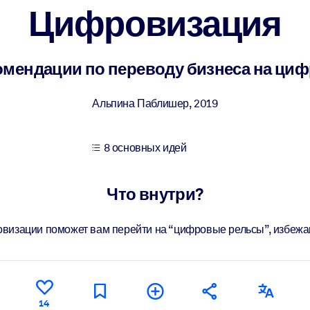
Цифровизация
учших результатов обучения.
омендации по переводу бизнеса на ци
использованию бизнес-знаниями.
Альпина Паблишер
,
2019
8 основных идей
 результатов ваших ИИ-систем.
Что внутри?
ровизации поможет вам перейти на “цифровые рельсы”, избеж
14