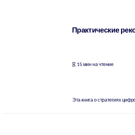
ПО СИСТЕМАМ
Для LMS/LXP
Интегрируйте краткие проверенные знания в вашу LMS/LXP для л
Практические рек
Для корпоративных библиотек
Обогатите корпоративную библиотеку надежными и готовыми к 
Для ИИ-систем
15 мин на чтение
Используйте надежные структурированные знания для улучшения
Эта книга о стратегиях циф