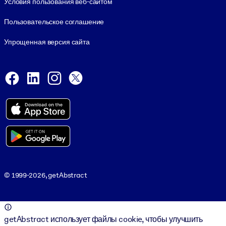
Условия пользования веб-сайтом
Пользовательское соглашение
Упрощенная версия сайта
Social and Apps
Facebook
LinkedIn
Instagram
X
Viber
© 1999-2026, getAbstract
© 1999-2026, getAbstract
getAbstract использует файлы cookie, чтобы улучшить