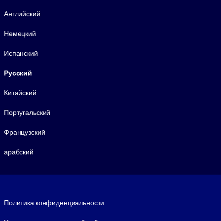
Язык
Английский
Немецкий
Испанский
Русский
Китайский
Португальский
Французский
арабский
Footer legal
Политика конфиденциальности