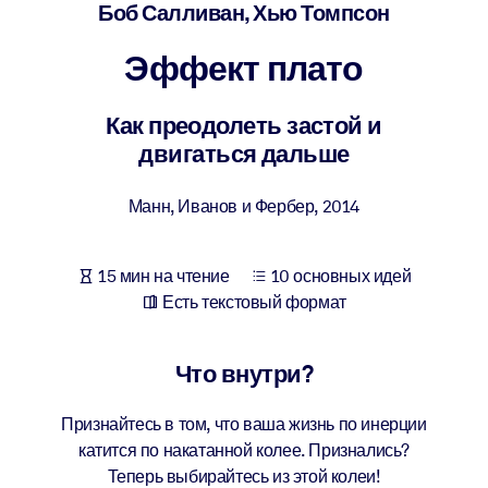
Создайте здоровую и устойчивую рабочую среду.
Боб Салливан, Хью Томпсон
Эффект плато
ПО СИСТЕМАМ
Для LMS/LXP
Как преодолеть застой и
Интегрируйте краткие проверенные знания в вашу LMS/LXP для
двигаться дальше
лучших результатов обучения.
Для корпоративных библиотек
Манн, Иванов и Фербер
,
2014
Обогатите корпоративную библиотеку надежными и готовыми к
использованию бизнес-знаниями.
15 мин на чтение
10 основных идей
Для ИИ-систем
Есть текстовый формат
Используйте надежные структурированные знания для улучшени
результатов ваших ИИ-систем.
Что внутри?
Признайтесь в том, что ваша жизнь по инерции
катится по накатанной колее. Признались?
Теперь выбирайтесь из этой колеи!