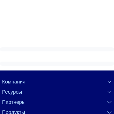
Visually hidden Text
Компания
Ресурсы
Партнеры
Продукты