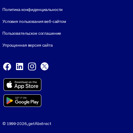
Footer legal
Политика конфиденциальности
Условия пользования веб-сайтом
Пользовательское соглашение
Упрощенная версия сайта
Social and Apps
Facebook
LinkedIn
Instagram
X
Viber
© 1999-2026, getAbstract
© 1999-2026, getAbstract