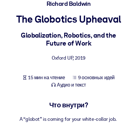
Создайте здоровую и устойчивую рабочую среду.
Richard Baldwin
The Globotics Upheaval
ПО СИСТЕМАМ
Для LMS/LXP
Globalization, Robotics, and the
Интегрируйте краткие проверенные знания в вашу LMS/LXP для
Future of Work
лучших результатов обучения.
Для корпоративных библиотек
Oxford UP
,
2019
Обогатите корпоративную библиотеку надежными и готовыми к
использованию бизнес-знаниями.
15 мин на чтение
9 основных идей
Для ИИ-систем
Аудио и текст
Используйте надежные структурированные знания для улучшени
результатов ваших ИИ-систем.
Что внутри?
A “globot” is coming for your white-collar job.