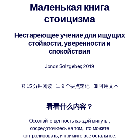
Маленькая книга
按系统
面向 LMS/LXP
стоицизма
将简短且经过验证的知识引入您的 LMS/LXP，以获得更强的学习效
果。
Нестареющее учение для ищущих
стойкости, уверенности и
面向企业图书馆
спокойствия
用值得信赖且即插即用的商业知识丰富您的企业图书馆。
面向人工智能系统
Jonas Salzgeber
,
2019
利用可靠、结构化的知识为您的人工智能系统提供动力，以改善输
结果。
15 分钟阅读
9 个要点速记
可用文本
看看什么内容？
Осознайте ценность каждой минуты,
сосредоточьтесь на том, что можете
контролировать, и примите всё остальное.