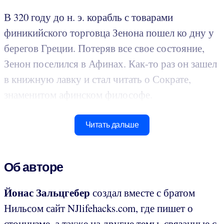
В 320 году до н. э. корабль с товарами
финикийского торговца Зенона пошел ко дну у
берегов Греции. Потеряв все свое состояние,
Зенон поселился в Афинах. Как-то раз он зашел
в книжную лавку и стал читать о Сократе,
знаменитом афинском философе.
Читать дальше
Об авторе
Йонас Зальцгебер
создал вместе с братом
Нильсом сайт NJlifehacks.com, где пишет о
стоицизме, а также на другие темы, связанные с