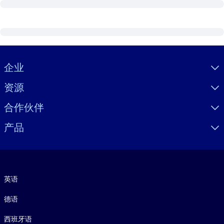
Visually hidden Text
企业
资源
合作伙伴
产品
语言
英语
德语
西班牙语