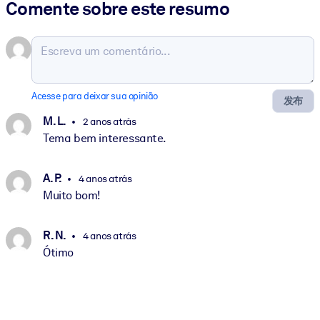
Comente sobre este resumo
Acesse para deixar sua opinião
发布
M. L.
2 anos atrás
Tema bem interessante.
A. P.
4 anos atrás
Muito bom!
R. N.
4 anos atrás
Ótimo