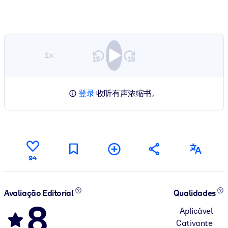
1×
登录
收听有声浓缩书。
94
Avaliação Editorial
Qualidades
8
Aplicável
Cativante