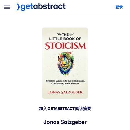
菜单
登录
面向团队与管理者
按用例
面向个人
AI 技能提升
面向人工智能系统
为您的员工配备关键的人工智能技能。
领导力发展
帮助您的管理者为未来的工作时代做好准备。
协作学习
让团队更轻松地共同学习、解决实际问题并更快采取行动。
技能提升与重塑
培养您的员工应对未来挑战所需的技能。
健康与福祉
加入 GETABSTRACT 阅读摘要
打造一支更健康、更具韧性的员工队伍。
Jonas Salzgeber