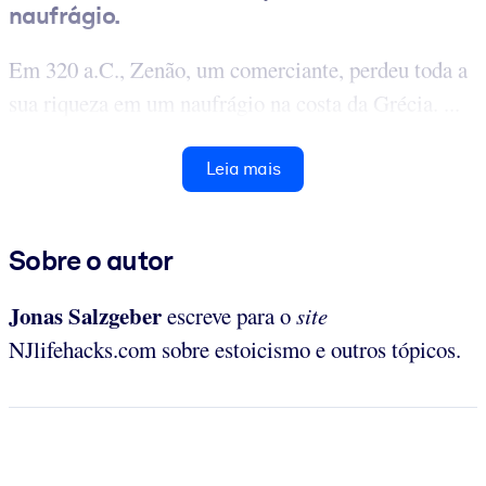
naufrágio.
Em 320 a.C., Zenão, um comerciante, perdeu toda a
sua riqueza em um naufrágio na costa da Grécia. ...
Leia mais
Sobre o autor
Jonas Salzgeber
escreve para o
site
NJlifehacks.com sobre estoicismo e outros tópicos.