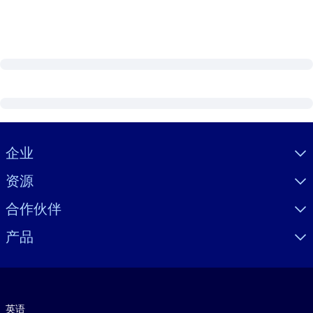
Visually hidden Text
企业
资源
合作伙伴
产品
语言
英语