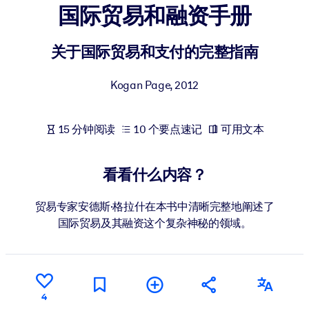
国际贸易和融资手册
按系统
面向 LMS/LXP
关于国际贸易和支付的完整指南
将简短且经过验证的知识引入您的 LMS/LXP，以获得更强的学习效
果。
Kogan Page
,
2012
面向企业图书馆
用值得信赖且即插即用的商业知识丰富您的企业图书馆。
15 分钟阅读
10 个要点速记
可用文本
面向人工智能系统
利用可靠、结构化的知识为您的人工智能系统提供动力，以改善输
看看什么内容？
结果。
贸易专家安德斯·格拉什在本书中清晰完整地阐述了
国际贸易及其融资这个复杂神秘的领域。
4