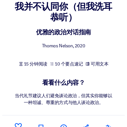
我并不认同你（但我洗耳
按系统
面向 LMS/LXP
恭听）
将简短且经过验证的知识引入您的 LMS/LXP，以获得更强的学习效
果。
优雅的政治对话指南
面向企业图书馆
Thomas Nelson
,
2020
用值得信赖且即插即用的商业知识丰富您的企业图书馆。
面向人工智能系统
15 分钟阅读
10 个要点速记
可用文本
利用可靠、结构化的知识为您的人工智能系统提供动力，以改善输
结果。
看看什么内容？
当代礼节建议人们避免谈论政治，但其实你能够以
一种坦诚、尊重的方式与他人谈论政治。