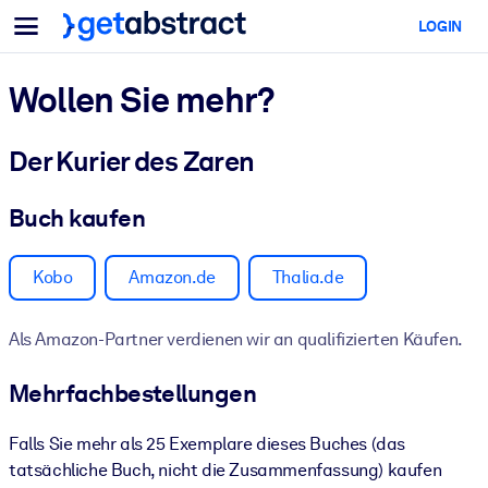
Menü
LOGIN
Für Teams & Führungskräfte
NACH ANWENDUNGSFALL
Für Sie
Wollen Sie mehr?
KI-Upskilling
Für KI-Systeme
Statten Sie Ihre Mitarbeitenden mit entscheidenden KI-
Der Kurier des Zaren
Kompetenzen aus.
Führungskräfteentwicklung
Buch kaufen
Bereiten Sie Ihre Führungskräfte auf die Arbeitswelt von morgen
vor.
Kobo
Amazon.de
Thalia.de
Kollaboratives Lernen
Als Amazon-Partner verdienen wir an qualifizierten Käufen.
Machen Sie es Teams leicht, gemeinsam zu lernen, echte Problem
zu lösen und schneller zu handeln.
Mehrfachbestellungen
Upskilling & Reskilling
Entwickeln Sie die Fähigkeiten, die Ihre Belegschaft für die Zukunf
Falls Sie mehr als 25 Exemplare dieses Buches (das
braucht.
tatsächliche Buch, nicht die Zusammenfassung) kaufen