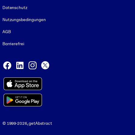
Footer legal
Datenschutz
Nutzungsbedingungen
AGB
Barrierefrei
Social and Apps
Facebook
LinkedIn
Instagram
X
© 1999-2026, getAbstract
© 1999-2026, getAbstract