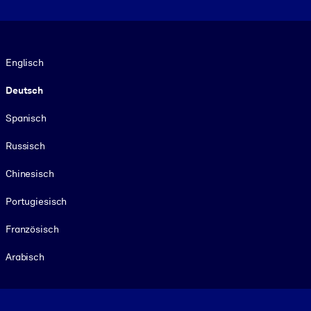
Sprache
Englisch
Deutsch
Spanisch
Russisch
Chinesisch
Portugiesisch
Französisch
Arabisch