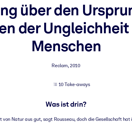
ng über den Ursprun
n der Ungleichheit
 bessere Lernergebnisse.
Menschen
gem, praxisnahem Business-Wissen.
 Ihrer KI-Systeme zu optimieren.
Reclam
,
2010
10 Take-aways
Was ist drin?
t von Natur aus gut, sagt Rousseau, doch die Gesellschaft hat 