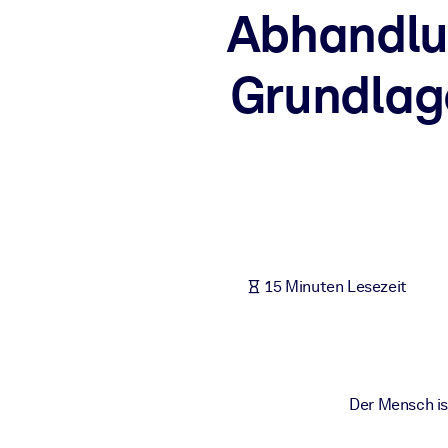
Abhandlu
NACH SYSTEM
Für LMS/LXP
Grundlage
Integrieren Sie kompaktes, verifiziertes Wissen in Ihr LMS/LXP für
Für Unternehmensbibliotheken
Bereichern Sie Ihre Unternehmensbibliothek mit vertrauenswürdi
Für KI-Systeme
Nutzen Sie verlässliches, strukturiertes Wissen, um die Ergebnisse
15 Minuten Lesezeit
Der Mensch is