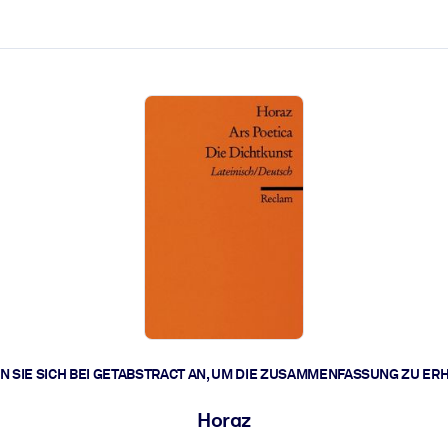
zen aus.
r.
zu lösen und schneller zu handeln.
t braucht.
 SIE SICH BEI GETABSTRACT AN, UM DIE ZUSAMMENFASSUNG ZU ER
Horaz