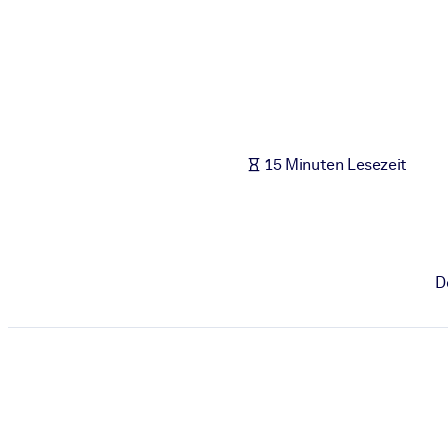
NACH SYSTEM
Für LMS/LXP
Integrieren Sie kompaktes, verifiziertes Wissen in Ihr LMS/LXP für
Für Unternehmensbibliotheken
Bereichern Sie Ihre Unternehmensbibliothek mit vertrauenswürdi
15 Minuten Lesezeit
Für KI-Systeme
Nutzen Sie verlässliches, strukturiertes Wissen, um die Ergebnisse
D