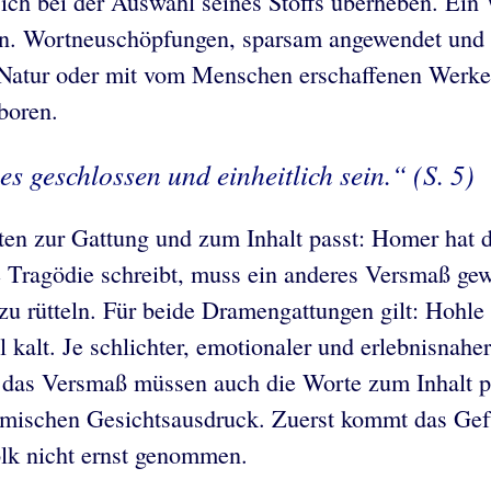
 sich bei der Auswahl seines Stoffs überheben. Ein
en. Wortneuschöpfungen, sparsam angewendet und ge
der Natur oder mit vom Menschen erschaffenen Werk
boren.
es geschlossen und einheitlich sein.“ (S. 5)
en zur Gattung und zum Inhalt passt: Homer hat d
ragödie schreibt, muss ein anderes Versmaß gewäh
zu rütteln. Für beide Dramengattungen gilt: Hohle
kalt. Je schlichter, emotionaler und erlebnisnaher 
s Versmaß müssen auch die Worte zum Inhalt pas
mischen Gesichtsausdruck. Zuerst kommt das Gefü
lk nicht ernst genommen.