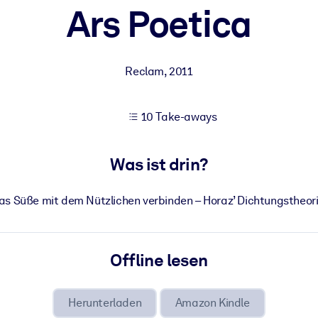
Ars Poetica
 bessere Lernergebnisse.
Reclam
,
2011
gem, praxisnahem Business-Wissen.
10 Take-aways
 Ihrer KI-Systeme zu optimieren.
Was ist drin?
as Süße mit dem Nützlichen verbinden – Horaz’ Dichtungstheori
Offline lesen
Herunterladen
Amazon Kindle