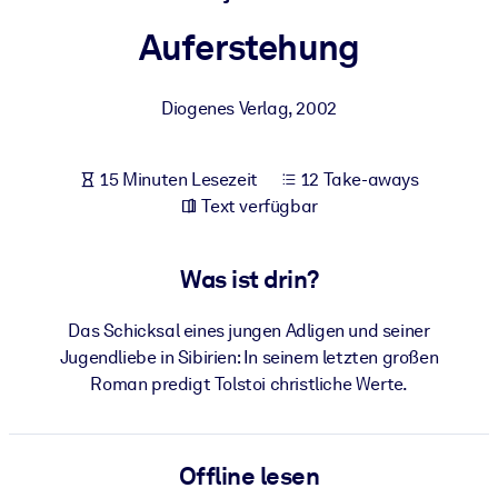
Gesundheit & Wohlbefinden
Auferstehung
Bauen Sie eine gesunde und resiliente Belegschaft auf.
Diogenes Verlag
,
2002
NACH SYSTEM
Für LMS/LXP
15 Minuten Lesezeit
12 Take-aways
Integrieren Sie kompaktes, verifiziertes Wissen in Ihr LMS/LXP für
Text verfügbar
bessere Lernergebnisse.
Für Unternehmensbibliotheken
Was ist drin?
Bereichern Sie Ihre Unternehmensbibliothek mit
vertrauenswürdigem, praxisnahem Business-Wissen.
Das Schicksal eines jungen Adligen und seiner
Für KI-Systeme
Jugendliebe in Sibirien: In seinem letzten großen
Roman predigt Tolstoi christliche Werte.
Nutzen Sie verlässliches, strukturiertes Wissen, um die Ergebnisse
Ihrer KI-Systeme zu optimieren.
Offline lesen