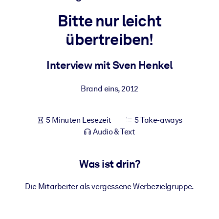
Gesundheit & Wohlbefinden
Bitte nur leicht
Bauen Sie eine gesunde und resiliente Belegschaft auf.
übertreiben!
NACH SYSTEM
Interview mit Sven Henkel
Für LMS/LXP
Integrieren Sie kompaktes, verifiziertes Wissen in Ihr LMS/LXP für
Brand eins
,
2012
bessere Lernergebnisse.
Für Unternehmensbibliotheken
5 Minuten Lesezeit
5 Take-aways
Bereichern Sie Ihre Unternehmensbibliothek mit
Audio & Text
vertrauenswürdigem, praxisnahem Business-Wissen.
Für KI-Systeme
Was ist drin?
Nutzen Sie verlässliches, strukturiertes Wissen, um die Ergebnisse
Ihrer KI-Systeme zu optimieren.
Die Mitarbeiter als vergessene Werbezielgruppe.