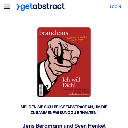
Menü
LOGIN
Für Teams & Führungskräfte
NACH ANWENDUNGSFALL
Für Sie
KI-Upskilling
Für KI-Systeme
Statten Sie Ihre Mitarbeitenden mit entscheidenden KI-
Kompetenzen aus.
Führungskräfteentwicklung
Bereiten Sie Ihre Führungskräfte auf die Arbeitswelt von morgen
vor.
Kollaboratives Lernen
Machen Sie es Teams leicht, gemeinsam zu lernen, echte Problem
zu lösen und schneller zu handeln.
Upskilling & Reskilling
MELDEN SIE SICH BEI GETABSTRACT AN, UM DIE
ZUSAMMENFASSUNG ZU ERHALTEN.
Entwickeln Sie die Fähigkeiten, die Ihre Belegschaft für die Zukunf
braucht.
Jens Bergmann und Sven Henkel