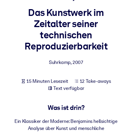
Gesundheit & Wohlbefinden
Das Kunstwerk im
Bauen Sie eine gesunde und resiliente Belegschaft auf.
Zeitalter seiner
technischen
NACH SYSTEM
Für LMS/LXP
Reproduzierbarkeit
Integrieren Sie kompaktes, verifiziertes Wissen in Ihr LMS/LXP für
bessere Lernergebnisse.
Suhrkamp
,
2007
Für Unternehmensbibliotheken
Bereichern Sie Ihre Unternehmensbibliothek mit
15 Minuten Lesezeit
12 Take-aways
vertrauenswürdigem, praxisnahem Business-Wissen.
Text verfügbar
Für KI-Systeme
Nutzen Sie verlässliches, strukturiertes Wissen, um die Ergebnisse
Was ist drin?
Ihrer KI-Systeme zu optimieren.
Ein Klassiker der Moderne: Benjamins hellsichtige
Analyse über Kunst und menschliche