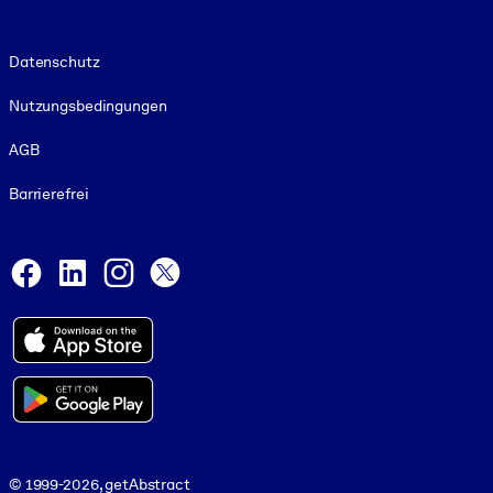
Footer legal
Datenschutz
Nutzungsbedingungen
AGB
Barrierefrei
Social and Apps
Facebook
LinkedIn
Instagram
X
© 1999-2026, getAbstract
© 1999-2026, getAbstract