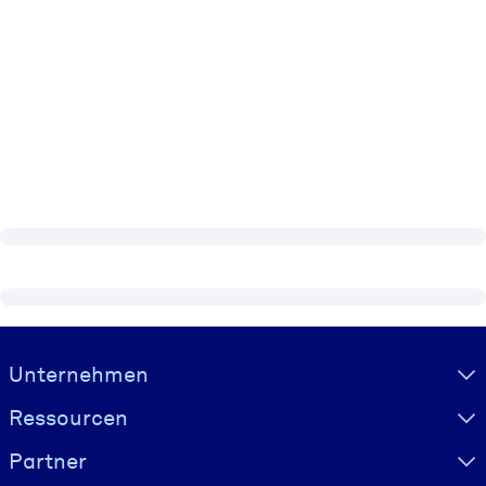
Visually hidden Text
Unternehmen
Ressourcen
Partner