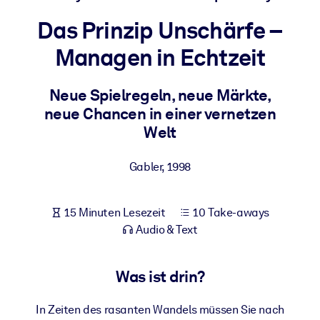
Gesundheit & Wohlbefinden
Das Prinzip Unschärfe –
Bauen Sie eine gesunde und resiliente Belegschaft auf.
Managen in Echtzeit
NACH SYSTEM
Neue Spielregeln, neue Märkte,
Für LMS/LXP
neue Chancen in einer vernetzen
Integrieren Sie kompaktes, verifiziertes Wissen in Ihr LMS/LXP für
Welt
bessere Lernergebnisse.
Für Unternehmensbibliotheken
Gabler
,
1998
Bereichern Sie Ihre Unternehmensbibliothek mit
vertrauenswürdigem, praxisnahem Business-Wissen.
15 Minuten Lesezeit
10 Take-aways
Für KI-Systeme
Audio & Text
Nutzen Sie verlässliches, strukturiertes Wissen, um die Ergebnisse
Ihrer KI-Systeme zu optimieren.
Was ist drin?
In Zeiten des rasanten Wandels müssen Sie nach