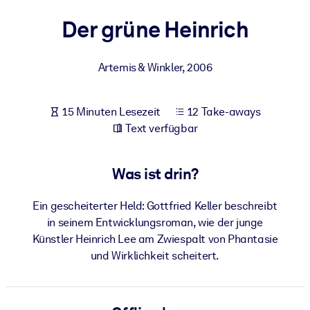
Gesundheit & Wohlbefinden
Der grüne Heinrich
Bauen Sie eine gesunde und resiliente Belegschaft auf.
Artemis & Winkler
,
2006
NACH SYSTEM
Für LMS/LXP
15 Minuten Lesezeit
12 Take-aways
Integrieren Sie kompaktes, verifiziertes Wissen in Ihr LMS/LXP für
Text verfügbar
bessere Lernergebnisse.
Für Unternehmensbibliotheken
Was ist drin?
Bereichern Sie Ihre Unternehmensbibliothek mit
vertrauenswürdigem, praxisnahem Business-Wissen.
Ein gescheiterter Held: Gottfried Keller beschreibt
Für KI-Systeme
in seinem Entwicklungsroman, wie der junge
Künstler Heinrich Lee am Zwiespalt von Phantasie
Nutzen Sie verlässliches, strukturiertes Wissen, um die Ergebnisse
und Wirklichkeit scheitert.
Ihrer KI-Systeme zu optimieren.