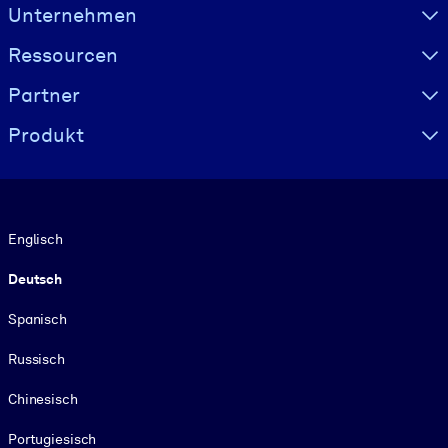
Visually hidden Text
Unternehmen
Ressourcen
Partner
Produkt
Sprache
Englisch
Deutsch
Spanisch
Russisch
Chinesisch
Portugiesisch