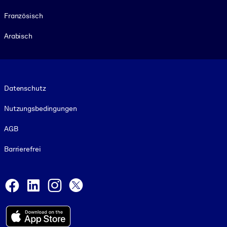
Französisch
Arabisch
Footer legal
Datenschutz
Nutzungsbedingungen
AGB
Barrierefrei
Social and Apps
Facebook
LinkedIn
Instagram
X