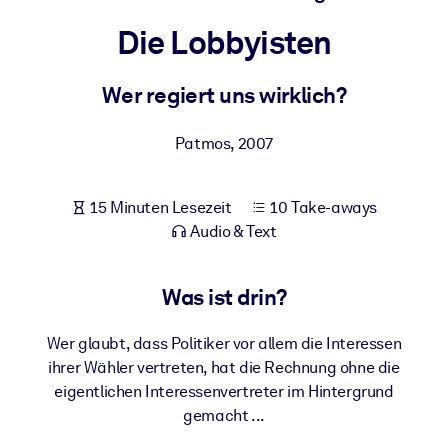
Gesundheit & Wohlbefinden
Die Lobbyisten
Bauen Sie eine gesunde und resiliente Belegschaft auf.
Wer regiert uns wirklich?
NACH SYSTEM
Für LMS/LXP
Patmos
,
2007
Integrieren Sie kompaktes, verifiziertes Wissen in Ihr LMS/LXP für
bessere Lernergebnisse.
15 Minuten Lesezeit
10 Take-aways
Für Unternehmensbibliotheken
Audio & Text
Bereichern Sie Ihre Unternehmensbibliothek mit
vertrauenswürdigem, praxisnahem Business-Wissen.
Was ist drin?
Für KI-Systeme
Wer glaubt, dass Politiker vor allem die Interessen
Nutzen Sie verlässliches, strukturiertes Wissen, um die Ergebnisse
ihrer Wähler vertreten, hat die Rechnung ohne die
Ihrer KI-Systeme zu optimieren.
eigentlichen Interessenvertreter im Hintergrund
gemacht ...