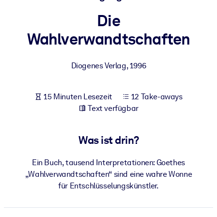
Gesundheit & Wohlbefinden
Die
Bauen Sie eine gesunde und resiliente Belegschaft auf.
Wahlverwandtschaften
NACH SYSTEM
Diogenes Verlag
,
1996
Für LMS/LXP
Integrieren Sie kompaktes, verifiziertes Wissen in Ihr LMS/LXP für
bessere Lernergebnisse.
15 Minuten Lesezeit
12 Take-aways
Text verfügbar
Für Unternehmensbibliotheken
Bereichern Sie Ihre Unternehmensbibliothek mit
Was ist drin?
vertrauenswürdigem, praxisnahem Business-Wissen.
Für KI-Systeme
Ein Buch, tausend Interpretationen: Goethes
Nutzen Sie verlässliches, strukturiertes Wissen, um die Ergebnisse
„Wahlverwandtschaften“ sind eine wahre Wonne
Ihrer KI-Systeme zu optimieren.
für Entschlüsselungskünstler.