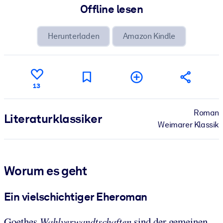
Offline lesen
Herunterladen
Amazon Kindle
13
Roman
Literatur­klassiker
Weimarer Klassik
Worum es geht
Ein vielschichtiger Eheroman
Goethes
Wahlverwandtschaften
sind der gemeinen